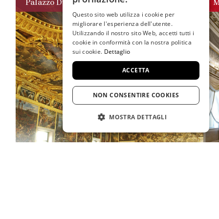
Palazzo Ducale
M
SPANISH
Questo sito web utilizza i cookie per
migliorare l'esperienza dell'utente.
GERMAN
Utilizzando il nostro sito Web, accetti tutti i
cookie in conformità con la nostra politica
FRENCH
sui cookie.
Dettaglio
ACCETTA
NON CONSENTIRE COOKIES
MOSTRA DETTAGLI
STRETTAMENTE NECESSARIO
PRESTAZIONE
TARGETING
FUNZIONALITÀ
Capolavoro dell’arte gotica, simbolo della città di
Un p
Venezia
Ser