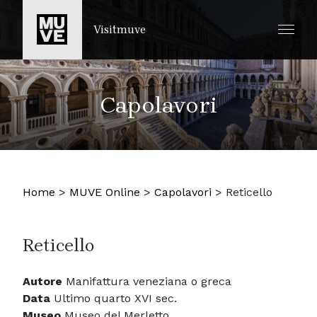
SALTA AL CONTENUTO PRINCIPALE
Visitmuve
Capolavori
Home
>
MUVE Online
>
Capolavori
>
Reticello
Reticello
Autore
Manifattura veneziana o greca
Data
Ultimo quarto XVI sec.
Museo
Museo del Merletto