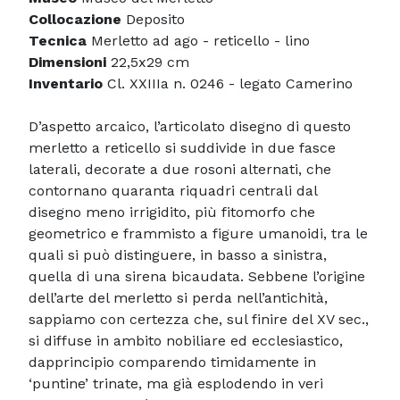
Collocazione
Deposito
Tecnica
Merletto ad ago - reticello - lino
Dimensioni
22,5x29 cm
Inventario
Cl. XXIIIa n. 0246 - legato Camerino
D’aspetto arcaico, l’articolato disegno di questo
merletto a reticello si suddivide in due fasce
laterali, decorate a due rosoni alternati, che
contornano quaranta riquadri centrali dal
disegno meno irrigidito, più fitomorfo che
geometrico e frammisto a figure umanoidi, tra le
quali si può distinguere, in basso a sinistra,
quella di una sirena bicaudata. Sebbene l’origine
dell’arte del merletto si perda nell’antichità,
sappiamo con certezza che, sul finire del XV sec.,
si diffuse in ambito nobiliare ed ecclesiastico,
dapprincipio comparendo timidamente in
‘puntine’ trinate, ma già esplodendo in veri