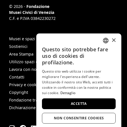
© 2026 -
Fondazione
Musei Civici di Venezia
C.F. e P.IVA 03842230272
×
Musei e spazi
Sostienici
Questo sito potrebbe fare
ITALIAN
Area Stampa
uso di cookies di
ENGLISH
Utilizzo spazi e immagini
profilazione.
Lavora con noi
SPANISH
Questo sito web utilizza i cookie per
Contatti
migliorare l'esperienza dell'utente.
GERMAN
Utilizzando il nostro sito Web, accetti tutti i
Privacy e cookie policy
cookie in conformità con la nostra politica
FRENCH
Copyright
sui cookie.
Dettaglio
Fondazione trasparente
ACCETTA
Dichiarazione di Accessibilità
NON CONSENTIRE COOKIES