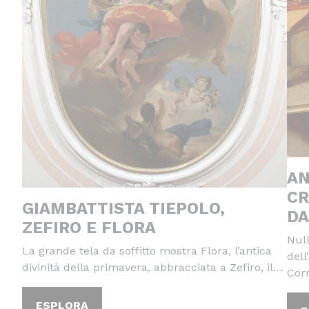
AN
CR
GIAMBATTISTA TIEPOLO,
DA
ZEFIRO E FLORA
Null
La grande tela da soffitto mostra Flora, l’antica
dell
divinità della primavera, abbracciata a Zefiro, il…
Cor
ESPLORA