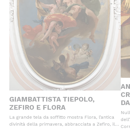
AN
CR
GIAMBATTISTA TIEPOLO,
DA
ZEFIRO E FLORA
Null
La grande tela da soffitto mostra Flora, l’antica
dell
divinità della primavera, abbracciata a Zefiro, il…
Cor