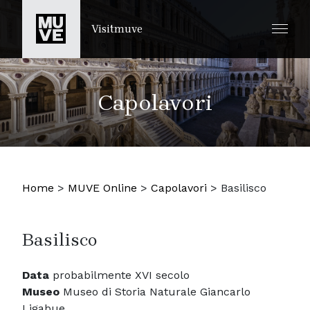
SALTA AL CONTENUTO PRINCIPALE
Visitmuve
Capolavori
Home
>
MUVE Online
>
Capolavori
>
Basilisco
Basilisco
Data
probabilmente XVI secolo
Museo
Museo di Storia Naturale Giancarlo
Ligabue