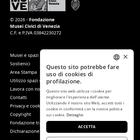
© 2026 -
Fondazione
Musei Civici di Venezia
C.F. e P.IVA 03842230272
×
Musei e spazi
Sostienici
Questo sito potrebbe fare
ITALIAN
Area Stampa
uso di cookies di
ENGLISH
Utilizzo spazi e immagini
profilazione.
Lavora con noi
SPANISH
Questo sito web utilizza i cookie per
Contatti
migliorare l'esperienza dell'utente.
GERMAN
Utilizzando il nostro sito Web, accetti tutti i
Privacy e cookie policy
cookie in conformità con la nostra politica
FRENCH
Copyright
sui cookie.
Dettaglio
Fondazione trasparente
ACCETTA
Dichiarazione di Accessibilità