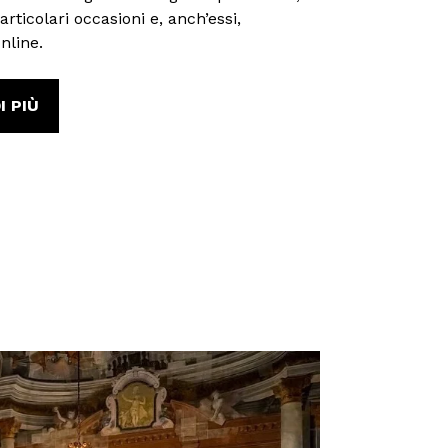
rticolari occasioni e, anch’essi,
nline.
I PIÙ