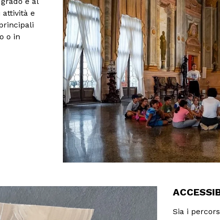
 grado e al
attività e
rincipali
 o in
ACCESSIB
Sia i percors