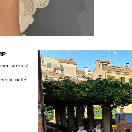
MP
ummer camp si
enezia, nelle