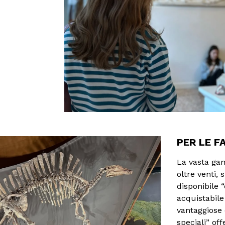
PER LE F
La vasta gam
oltre venti, 
disponibile 
acquistabile
vantaggiose 
speciali” offe