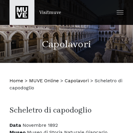
SALTA AL CONTENUTO PRINCIPALE
Visitmuve
Capolavori
Home
>
MUVE Online
>
Capolavori
>
Scheletro di
capodoglio
Scheletro di capodoglio
Data
Novembre 1892
Museo
Museo di Storia Naturale Giancarlo