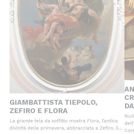
AN
CR
GIAMBATTISTA TIEPOLO,
DA
ZEFIRO E FLORA
Null
La grande tela da soffitto mostra Flora, l’antica
dell
divinità della primavera, abbracciata a Zefiro, il…
Cor