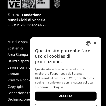
© 2026 -
Fondazione
Musei Civici di Venezia
C.F. e P.IVA 03842230272
×
Musei e spazi
Sostienici
Questo sito potrebbe fare
ITALIAN
Area Stampa
uso di cookies di
ENGLISH
Utilizzo spazi e immagini
profilazione.
Lavora con noi
SPANISH
Questo sito web utilizza i cookie per
Contatti
migliorare l'esperienza dell'utente.
GERMAN
Utilizzando il nostro sito Web, accetti tutti i
Privacy e cookie policy
cookie in conformità con la nostra politica
FRENCH
Copyright
sui cookie.
Dettaglio
Fondazione trasparente
ACCETTA
Dichiarazione di Accessibilità