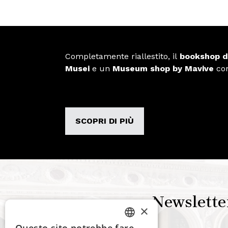
Completamente riallestito, il
bookshop d
Musei
e un
Museum shop by Mavive
con
SCOPRI DI PIÙ
Newslette
×