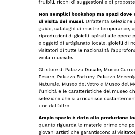
fruibili, ricchi di suggestioni e di proposte
Non semplici bookshop ma spazi dove 
di visita dei musei
. Un’attenta selezione d
guide, cataloghi di mostre temporanee, og
riproduzioni di gioielli ispirati alle oper
e oggetti di artigianato locale, gioielli di n
visitatori di tutte le nazionalità l’approfo
visita museale.
Gli store di Palazzo Ducale, Museo Correr
Pesaro, Palazzo Fortuny, Palazzo Mocenig
Naturale, Museo del Vetro e Museo del Me
l’unicità e le caratteristiche del museo c
selezione che si arricchisce costantement
uno dall’altro.
Ampio spazio è dato alla produzione l
quanto riguarda le materie prime che per 
giovani artisti che garantiscono al visitato