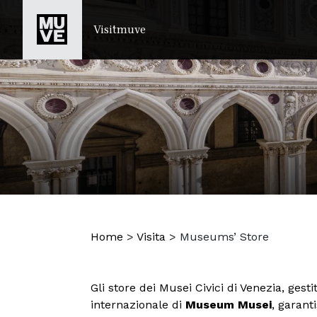
SALTA AL CONTENUTO PRINCIPALE
Visitmuve
Home
>
Visita
>
Museums’ Store
Gli store dei Musei Civici di Venezia, gesti
internazionale di
Museum Musei
, garant