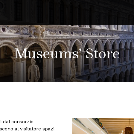
Museums’ Store
ti dal consorzio
iscono al visitatore spazi