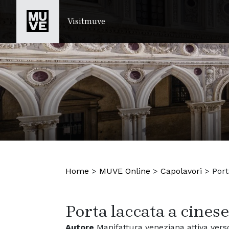
SALTA AL CONTENUTO PRINCIPALE
Visitmuve
Home
>
MUVE Online
>
Capolavori
>
Port
Porta laccata a cinese
Autore
Manifattura veneziana attiva verso