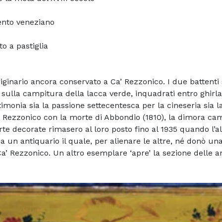
ento veneziano
o a pastiglia
riginario ancora conservato a Ca’ Rezzonico. I due battenti
o sulla campitura della lacca verde, inquadrati entro ghirl
monia sia la passione settecentesca per la cineseria sia la s
ia Rezzonico con la morte di Abbondio (1810), la dimora ca
e decorate rimasero al loro posto fino al 1935 quando l’all
 un antiquario il quale, per alienare le altre, né donò una
’ Rezzonico. Un altro esemplare ‘apre’ la sezione delle arti