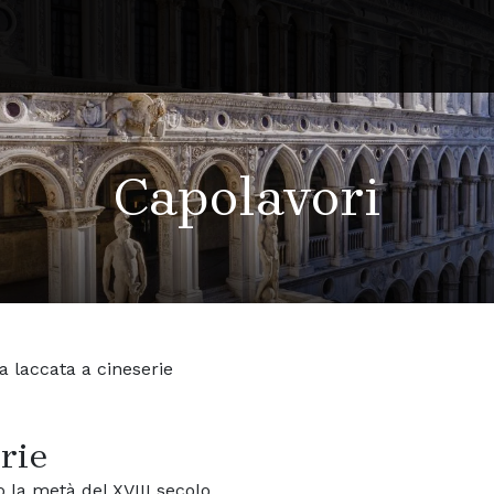
Capolavori
a laccata a cineserie
rie
 la metà del XVIII secolo