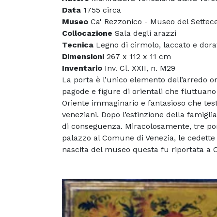
Data
1755 circa
Museo
Ca' Rezzonico - Museo del Settec
Collocazione
Sala degli arazzi
Tecnica
Legno di cirmolo, laccato e dorat
Dimensioni
267 x 112 x 11 cm
Inventario
Inv. Cl. XXII, n. M29
La porta è l’unico elemento dell’arredo o
pagode e figure di orientali che fluttuan
Oriente immaginario e fantasioso che testi
veneziani. Dopo l’estinzione della famigl
di conseguenza. Miracolosamente, tre port
palazzo al Comune di Venezia, le cedette a
nascita del museo questa fu riportata a Ca