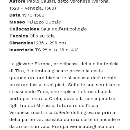
Autore
Paolo Caliari, detto Veronese (Verona,
1528 – Venezia, 1588)
Data
1570-1580
Museo
Palazzo Ducale
Collocazione
Sala dell’Anticollegio
Tecnica
Olio su tela
Dimensioni
235 x 296 cm
Inventario
TS 2° p. n. 16 n. 413
La giovane Europa, principessa della città fenicia
di Tiro, è intenta a giocare presso la costa
quando un toro bianco le si accosta docilmente,
prostrandosi ai suoi piedi. Sotto le sue sembianze
si nasconde Zeus, che rapisce la fanciulla e la
porta per mare a Creta, dove ella concepirà tre
figli, tra cui Minosse, futuro re dell’isola.
Veronese mostra la
toilette
della giovane prima
della partenza: assistita da una corte di ancelle e
da amorini in volo, Europa viene abbigliata con