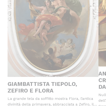
AN
CR
GIAMBATTISTA TIEPOLO,
DA
ZEFIRO E FLORA
Null
La grande tela da soffitto mostra Flora, l’antica
dell
divinità della primavera, abbracciata a Zefiro, il…