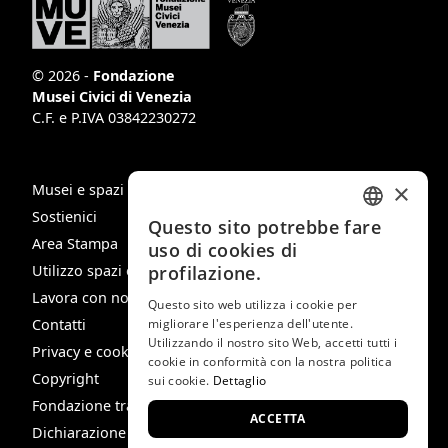
© 2026 -
Fondazione
Musei Civici di Venezia
C.F. e P.IVA 03842230272
×
Musei e spazi
Sostienici
Questo sito potrebbe fare
ITALIAN
Area Stampa
uso di cookies di
ENGLISH
profilazione.
Utilizzo spazi e immagini
Lavora con noi
SPANISH
Questo sito web utilizza i cookie per
migliorare l'esperienza dell'utente.
Contatti
GERMAN
Utilizzando il nostro sito Web, accetti tutti i
Privacy e cookie policy
cookie in conformità con la nostra politica
FRENCH
Copyright
sui cookie.
Dettaglio
Fondazione trasparente
ACCETTA
Dichiarazione di Accessibilità