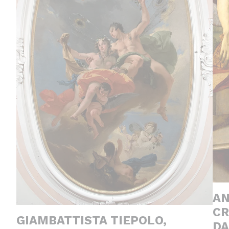
AN
CR
GIAMBATTISTA TIEPOLO,
DA