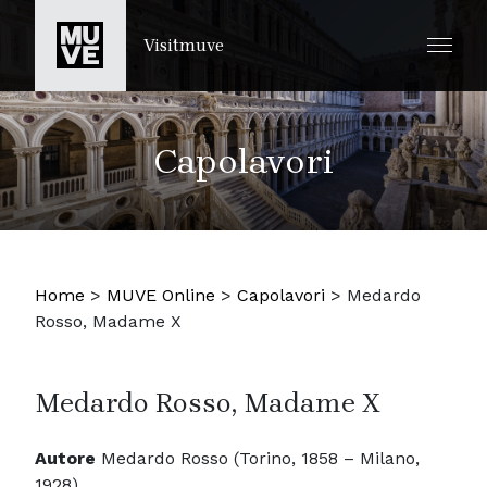
SALTA AL CONTENUTO PRINCIPALE
Visitmuve
Capolavori
Home
>
MUVE Online
>
Capolavori
>
Medardo
Rosso, Madame X
Medardo Rosso, Madame X
Autore
Medardo Rosso (Torino, 1858 – Milano,
1928)