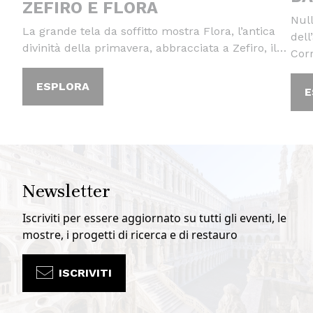
ZEFIRO E FLORA
Null
La grande tela da soffitto mostra Flora, l’antica
dell
divinità della primavera, abbracciata a Zefiro, il…
Cor
ESPLORA
E
Newsletter
Iscriviti per essere aggiornato su tutti gli eventi, le
mostre, i progetti di ricerca e di restauro
ISCRIVITI