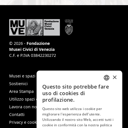
© 2026 -
Fondazione
Musei Civici di Venezia
C.F. e P.IVA 03842230272
×
Musei e spazi
Sostienici
Questo sito potrebbe fare
ITALIAN
Area Stampa
uso di cookies di
ENGLISH
profilazione.
Utilizzo spazi e immagini
Lavora con noi
SPANISH
Questo sito web utilizza i cookie per
migliorare l'esperienza dell'utente.
Contatti
GERMAN
Utilizzando il nostro sito Web, accetti tutti i
Privacy e cookie policy
cookie in conformità con la nostra politica
FRENCH