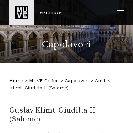
SALTA AL CONTENUTO PRINCIPALE
Visitmuve
Capolavori
Home
>
MUVE Online
>
Capolavori
>
Gustav
Klimt, Giuditta II (Salomè)
Gustav Klimt, Giuditta II
(Salomè)