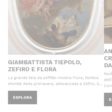
AN
CR
GIAMBATTISTA TIEPOLO,
DA
ZEFIRO E FLORA
Null
La grande tela da soffitto mostra Flora, l’antica
dell
divinità della primavera, abbracciata a Zefiro, il…
Cor
ESPLORA
E