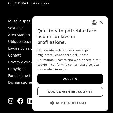
C.F. e P.IVA 03842230272
×
Musei e spazi
Sostienici
Questo sito potrebbe fare
ITALIAN
Area Stampa
uso di cookies di
ENGLISH
profilazione.
Utilizzo spazi e immagini
Lavora con noi
SPANISH
Questo sito web utilizza i cookie per
migliorare l'esperienza dell'utente.
Contatti
GERMAN
Utilizzando il nostro sito Web, accetti tutti i
Privacy e cookie policy
cookie in conformità con la nostra politica
FRENCH
Copyright
sui cookie.
Dettaglio
Fondazione trasparente
ACCETTA
Dichiarazione di Accessibilità
NON CONSENTIRE COOKIES
MOSTRA DETTAGLI