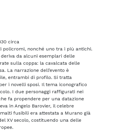
830 circa
 policromi, nonché uno tra i più antichi.
 deriva da alcuni esemplari delle
rate sulla coppa: la cavalcata delle
sa. La narrazione dell’evento è
e, entrambi di profilo. Si tratta
r i novelli sposi. Il tema iconografico
ecolo. I due personaggi raffigurati nei
o che fa propendere per una datazione
va in Angelo Barovier, il celebre
malti fusibili era attestata a Murano già
 del XV secolo, costituendo una delle
ropee.