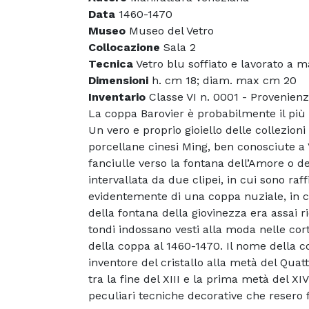
Data
1460-1470
Museo
Museo del Vetro
Collocazione
Sala 2
Tecnica
Vetro blu soffiato e lavorato a ma
Dimensioni
h. cm 18; diam. max cm 20
Inventario
Classe VI n. 0001 - Provenienz
La coppa Barovier è probabilmente il più 
Un vero e proprio gioiello delle collezio
porcellane cinesi Ming, ben conosciute a 
fanciulle verso la fontana dell’Amore o de
intervallata da due clipei, in cui sono ra
evidentemente di una coppa nuziale, in cui
della fontana della giovinezza era assai ri
tondi indossano vesti alla moda nelle cor
della coppa al 1460-1470. Il nome della c
inventore del cristallo alla metà del Quat
tra la fine del XIII e la prima metà del X
peculiari tecniche decorative che resero 