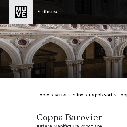
SALTA AL CONTENUTO PRINCIPALE
Visitmuve
Home
>
MUVE Online
>
Capolavori
>
Cop
Coppa Barovier
Autore
Manifattura veneziana