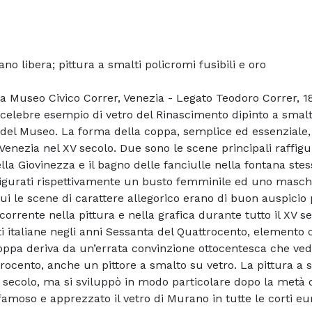
no libera; pittura a smalti policromi fusibili e oro
a Museo Civico Correr, Venezia - Legato Teodoro Correr, 1
celebre esempio di vetro del Rinascimento dipinto a smalti
ni del Museo. La forma della coppa, semplice ed essenziale,
Venezia nel XV secolo. Due sono le scene principali raffigu
lla Giovinezza e il bagno delle fanciulle nella fontana stes
ffigurati rispettivamente un busto femminile ed uno maschil
 le scene di carattere allegorico erano di buon auspicio pe
corrente nella pittura e nella grafica durante tutto il XV s
ti italiane negli anni Sessanta del Quattrocento, element
oppa deriva da un’errata convinzione ottocentesca che vede
trocento, anche un pittore a smalto su vetro. La pittura a s
IV secolo, ma si sviluppò in modo particolare dopo la metà
famoso e apprezzato il vetro di Murano in tutte le corti eu