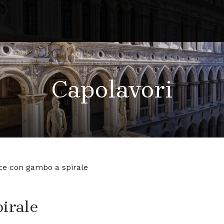
Capolavori
ce con gambo a spirale
irale