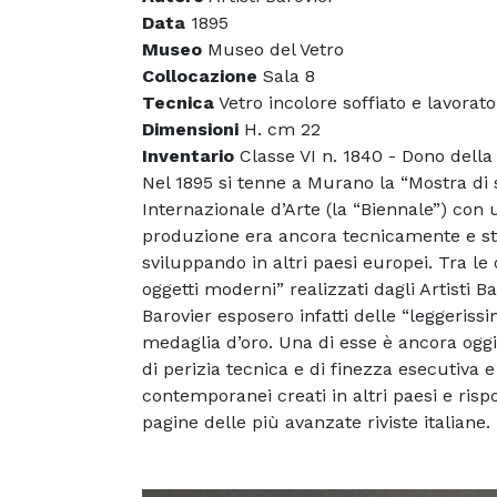
Data
1895
Museo
Museo del Vetro
Collocazione
Sala 8
Tecnica
Vetro incolore soffiato e lavorat
Dimensioni
H. cm 22
Inventario
Classe VI n. 1840 - Dono della 
Nel 1895 si tenne a Murano la “Mostra di sc
Internazionale d’Arte (la “Biennale”) con u
produzione era ancora tecnicamente e sti
sviluppando in altri paesi europei. Tra le 
oggetti moderni” realizzati dagli Artisti Bar
Barovier esposero infatti delle “leggeriss
medaglia d’oro. Una di esse è ancora oggi
di perizia tecnica e di finezza esecutiva
contemporanei creati in altri paesi e ris
pagine delle più avanzate riviste italiane.