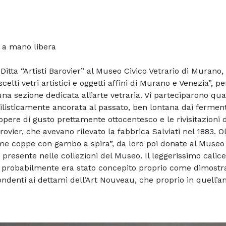
o a mano libera
Ditta “Artisti Barovier” al Museo Civico Vetrario di Murano,
elti vetri artistici e oggetti affini di Murano e Venezia”, 
na sezione dedicata all’arte vetraria. Vi parteciparono quasi
listicamente ancorata al passato, ben lontana dai fermenti
opere di gusto prettamente ottocentesco e le rivisitazioni d
ovier, che avevano rilevato la fabbrica Salviati nel 1883. Oltre
ime coppe con gambo a spira”, da loro poi donate al Museo d
 presente nelle collezioni del Museo. Il leggerissimo cali
 e probabilmente era stato concepito proprio come dimostraz
pondenti ai dettami dell’Art Nouveau, che proprio in quell