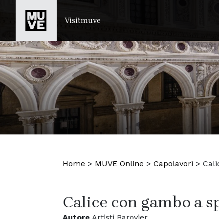
SALTA AL CONTENUTO PRINCIPALE
Visitmuve
Home
>
MUVE Online
>
Capolavori
>
Cali
Calice con gambo a sp
Autore
Artisti Barovier