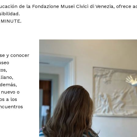
ción de la Fondazione Musei Civici di Venezia, ofrece act
ibilidad.
T MINUTE.
se y conocer
useo
os,
liano,
 Además,
 nuevo o
s a los
encuentros