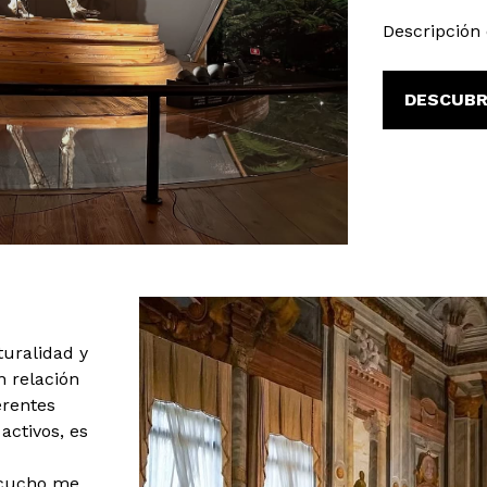
Descripción 
DESCUBR
turalidad y
n relación
erentes
activos, es
escucho me