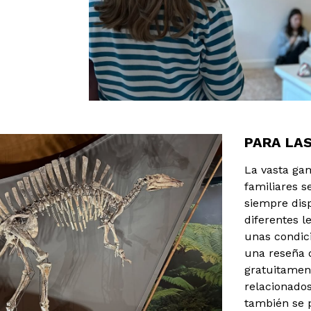
PARA LAS
La vasta ga
familiares s
siempre dis
diferentes 
unas condici
una reseña d
gratuitament
relacionados
también se 