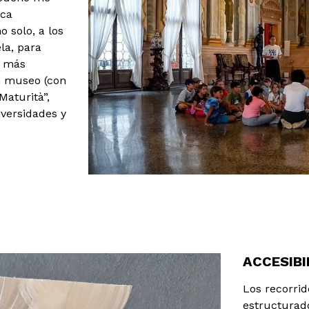
ica
o solo, a los
la, para
s más
n museo (con
Maturità”,
iversidades y
ACCESIBI
Los recorrid
estructurad