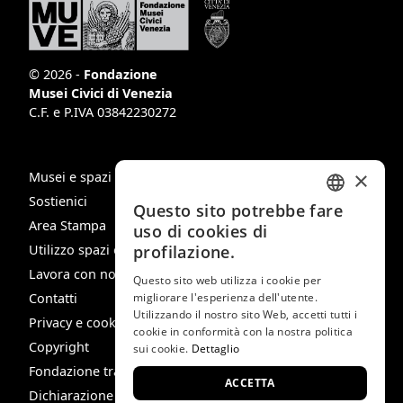
© 2026 -
Fondazione
Musei Civici di Venezia
C.F. e P.IVA 03842230272
×
Musei e spazi
Sostienici
Questo sito potrebbe fare
ITALIAN
Area Stampa
uso di cookies di
ENGLISH
Utilizzo spazi e immagini
profilazione.
Lavora con noi
SPANISH
Questo sito web utilizza i cookie per
Contatti
migliorare l'esperienza dell'utente.
GERMAN
Utilizzando il nostro sito Web, accetti tutti i
Privacy e cookie policy
cookie in conformità con la nostra politica
FRENCH
Copyright
sui cookie.
Dettaglio
Fondazione trasparente
ACCETTA
Dichiarazione di Accessibilità