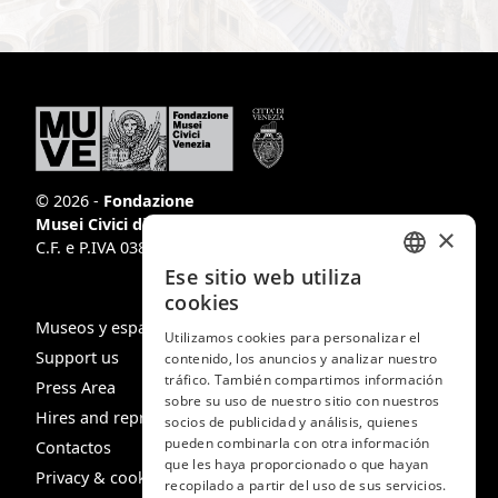
© 2026 -
Fondazione
Musei Civici di Venezia
×
C.F. e P.IVA 03842230272
Ese sitio web utiliza
ITALIAN
cookies
ENGLISH
Museos y espacios
Utilizamos cookies para personalizar el
Support us
contenido, los anuncios y analizar nuestro
SPANISH
tráfico. También compartimos información
Press Area
GERMAN
sobre su uso de nuestro sitio con nuestros
Hires and reproduction rights
socios de publicidad y análisis, quienes
FRENCH
pueden combinarla con otra información
Contactos
que les haya proporcionado o que hayan
Privacy & cookie policy
recopilado a partir del uso de sus servicios.