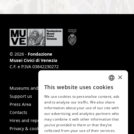
© 2026 -
Fondazione
Musei Civici di Venezia
C.F. e P.IVA 03842230272
×
This website uses cookies
Museums and Spaces
ITALIAN
Support us
We use cookies to personalise content, ads
ENGLISH
and to analyse our traffic. We also share
Press Area
information about your use of our site with
SPANISH
Contacts
our advertising and analytics partners who
may combine it with other information that
GERMAN
Hires and reproduction rights
you’ve provided to them or that they’ve
Privacy & cookie policy
FRENCH
collected from your use of their services.