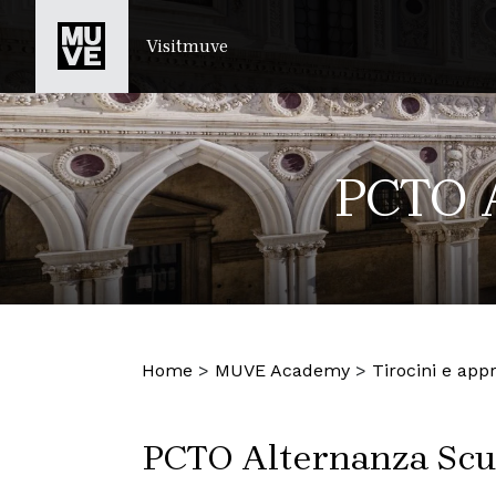
SALTA AL CONTENUTO PRINCIPALE
Visitmuve
PCTO A
Home
>
MUVE Academy
>
Tirocini e app
PCTO Alternanza Scuo