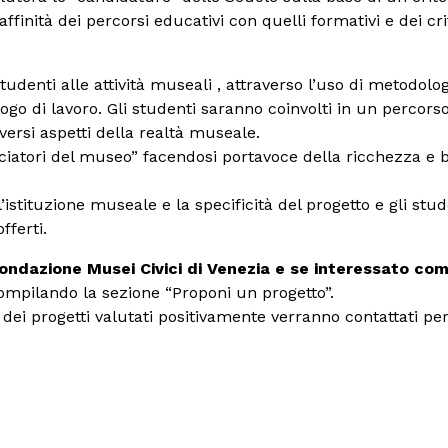
ffinità dei percorsi educativi con quelli formativi e dei cri
 studenti alle attività museali , attraverso l’uso di metodol
go di lavoro. Gli studenti saranno coinvolti in un percor
versi aspetti della realtà museale.
ciatori del museo” facendosi portavoce della ricchezza e b
’istituzione museale e la specificità del progetto e gli stu
offerti.
ondazione Musei Civici di Venezia e se interessato comp
compilando la sezione “Proponi un progetto”.
i dei progetti valutati positivamente verranno contattati per l