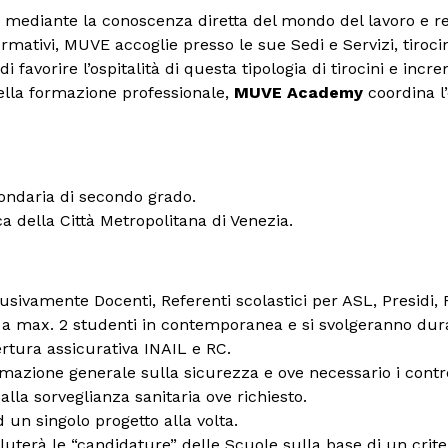
ali mediante la conoscenza diretta del mondo del lavoro e 
ormativi, MUVE accoglie presso le sue Sedi e Servizi, tiroci
i favorire l’ospitalità di questa tipologia di tirocini e incr
ella formazione professionale,
MUVE Academy
coordina l
condaria di secondo grado.
ca della Città Metropolitana di Venezia.
ivamente Docenti, Referenti scolastici per ASL, Presidi, Re
 a max. 2 studenti in contemporanea e si svolgeranno dura
rtura assicurativa INAIL e RC.
azione generale sulla sicurezza e ove necessario i control
la sorveglianza sanitaria ove richiesto.
un singolo progetto alla volta.
aluterà le “candidature” delle Scuole sulla base di un crit