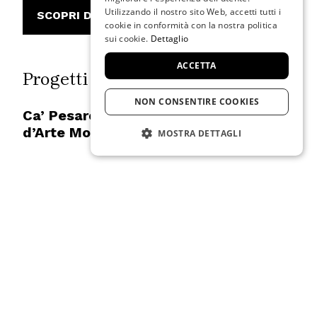
GERMAN
Utilizzando il nostro sito Web, accetti tutti i
SCOPRI DI PIÙ
cookie in conformità con la nostra politica
FRENCH
sui cookie.
Dettaglio
ACCETTA
Progetti espositivi
NON CONSENTIRE COOKIES
Ca’ Pesaro – Galleria Internazionale
d’Arte Moderna
MOSTRA DETTAGLI
STRETTAMENTE NECESSARIO
PRESTAZIONE
TARGETING
FUNZIONALITÀ
Strettamente necessario
Prestazione