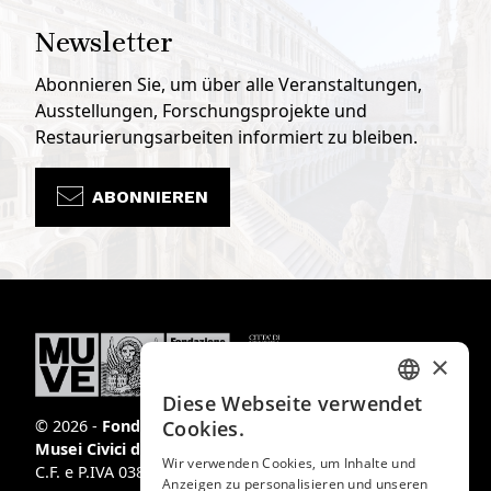
Newsletter
Abonnieren Sie, um über alle Veranstaltungen,
Ausstellungen, Forschungsprojekte und
Restaurierungsarbeiten informiert zu bleiben.
ABONNIEREN
×
Diese Webseite verwendet
ITALIAN
© 2026 -
Fondazione
Cookies.
Musei Civici di Venezia
ENGLISH
Wir verwenden Cookies, um Inhalte und
C.F. e P.IVA 03842230272
Anzeigen zu personalisieren und unseren
SPANISH