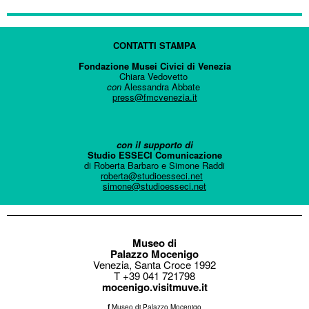
CONTATTI STAMPA
Fondazione Musei Civici di Venezia
Chiara Vedovetto
con
Alessandra Abbate
press@fmcvenezia.it
con il supporto di
Studio ESSECI Comunicazione
di Roberta Barbaro e Simone Raddi
roberta@studioesseci.net
simone@studioesseci.net
Museo di
Palazzo Mocenigo
Venezia, Santa Croce 1992
T +39 041 721798
mocenigo.visitmuve.it
f
Museo di Palazzo Mocenigo