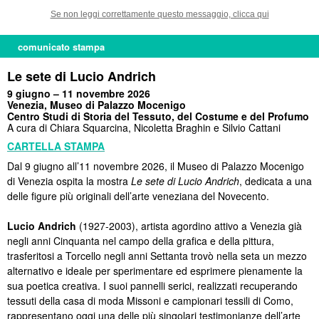
Se non leggi correttamente questo messaggio, clicca qui
comunicato stampa
Le sete di Lucio Andrich
9 giugno – 11 novembre 2026
Venezia, Museo di Palazzo Mocenigo
Centro Studi di Storia del Tessuto, del Costume e del Profumo
A cura di Chiara Squarcina, Nicoletta Braghin e Silvio Cattani
CARTELLA STAMPA
Dal 9 giugno all’11 novembre 2026, il Museo di Palazzo Mocenigo
di Venezia ospita la mostra
Le sete di Lucio Andrich
, dedicata a una
delle figure più originali dell’arte veneziana del Novecento.
Lucio Andrich
(1927-2003), artista agordino attivo a Venezia già
negli anni Cinquanta nel campo della grafica e della pittura,
trasferitosi a Torcello negli anni Settanta trovò nella seta un mezzo
alternativo e ideale per sperimentare ed esprimere pienamente la
sua poetica creativa. I suoi pannelli serici, realizzati recuperando
tessuti della casa di moda Missoni e campionari tessili di Como,
rappresentano oggi una delle più singolari testimonianze dell’arte