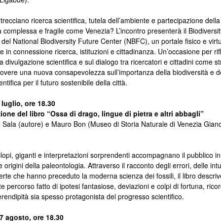
trecciano ricerca scientifica, tutela dell’ambiente e partecipazione dell
tà complessa e fragile come Venezia? L’incontro presenterà il Biodivers
 del National Biodiversity Future Center (NBFC), un portale fisico e virt
e in connessione ricerca, istituzioni e cittadinanza. Un’occasione per rifl
la divulgazione scientifica e sul dialogo tra ricercatori e cittadini come 
vere una nuova consapevolezza sull’importanza della biodiversità e d
entifica per il futuro sostenibile della città.
luglio, ore 18.30
one del libro “Ossa di drago, lingue di pietra e altri abbagli”
Sala (autore) e Mauro Bon (Museo di Storia Naturale di Venezia Gianc
clopi, giganti e interpretazioni sorprendenti accompagnano il pubblico i
e origini della paleontologia. Attraverso il racconto degli errori, delle intu
erte che hanno preceduto la moderna scienza dei fossili, il libro descri
te percors
o fatto di ipotesi fantasiose, deviazioni e colpi di fortuna, ric
rendipità sia spesso protagonista del progresso scientifico.
7 agosto, ore 18.30