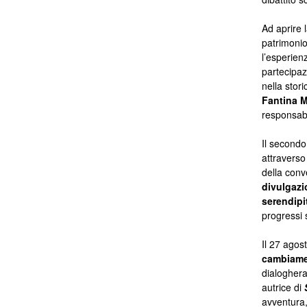
Ad aprire 
patrimonio
l’esperien
partecipaz
nella stor
Fantina 
responsabi
Il secondo 
attraverso 
della con
divulgazi
serendipi
progressi s
Il 27 agos
cambiame
dialogher
autrice di
avventura,