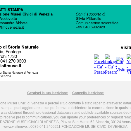
TTI STAMPA
ione Musei Civici di Venezia
Con il supporto di
 Vedovetto
Silvia Pittarello
essandra Abbate
Comunicatrice scientifica
+39 340 6982923
fmcvenezia.it
 di Storia Naturale
visi
ia, Fontego
rchi 1730
 041 270 0303
isitmuve.it
i Storia Naturale di Venezia
venezia
Gestisci la tua iscrizione
|
Cancella iscrizione
ione Musei Civici di Venezia o perché il tuo contatto è stato reperito attraverso dat
 stampa, puoi aggiornare le tue preferenze o richiedere la cancellazione in qualsi
t was obtained through professional databases and publicly available sources dedi
to receive press communications, you can update your preferences or request remo
AZIONE MUSEI CIVICI DI VENEZIA, Piazza San Marco 52, Venezia, 30124 Venez
www.visitmuve.it 0039 041 2405211 FONDAZIONE MUSEI CIVICI DI VENEZIA