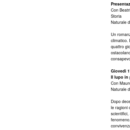
Presentaz
Con Beatri
Storia
Naturale d
Un romanzo
climatico.
quattro gi
ostacolano
consapevol
Giovedì 1
Il lupo in
Con Mauro 
Naturale d
Dopo decen
le ragioni
scientifici
fenomeno, 
convivenza