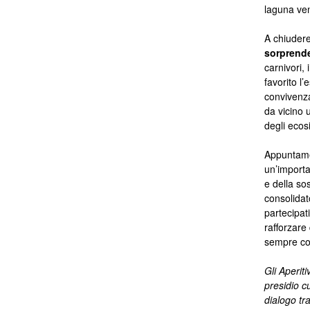
laguna ven
A chiudere
sorprende
carnivori,
favorito l
convivenza
da vicino 
degli ecos
Appuntamen
un’importa
e della sos
consolidat
partecipat
rafforzare
sempre cos
Gli Aperit
presidio cu
dialogo tr