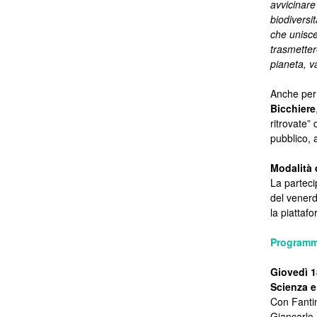
avvicinare
biodiversi
che unisce
trasmetter
pianeta, v
Anche per 
Bicchiere
ritrovate”
pubblico, a
Modalità 
La parteci
del venerd
la piattaf
Program
Giovedì 1
Scienza e
Con Fanti
Giancarlo 