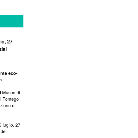
io, 27
zia
I
ente eco-
o.
al Museo di
el Fontego
azione e
 luglio, 27
 del