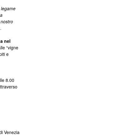
l legame
 a
 nostro
.
a nel
lle “vigne
iti e
lle 8.00
ttraverso
di Venezia