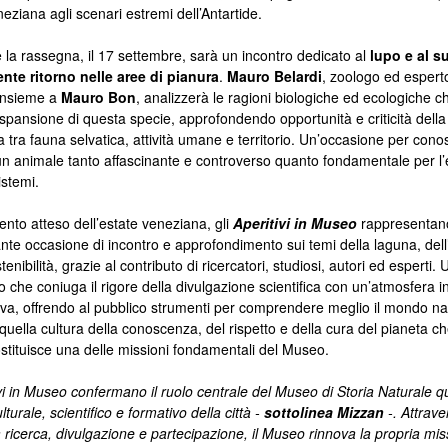
eziana agli scenari estremi dell’Antartide.
 la rassegna, il 17 settembre, sarà un incontro dedicato al
lupo e al s
nte ritorno nelle aree di pianura
.
Mauro Belardi
, zoologo ed esperto
 insieme a
Mauro Bon
, analizzerà le ragioni biologiche ed ecologiche 
’espansione di questa specie, approfondendo opportunità e criticità della
 tra fauna selvatica, attività umane e territorio. Un’occasione per cono
un animale tanto affascinante e controverso quanto fondamentale per l’e
istemi.
to atteso dell’estate veneziana, gli
Aperitivi in Museo
rappresentan
nte occasione di incontro e approfondimento sui temi della laguna, del
tenibilità, grazie al contributo di ricercatori, studiosi, autori ed esperti.
o che coniuga il rigore della divulgazione scientifica con un’atmosfera 
iva, offrendo al pubblico strumenti per comprendere meglio il mondo na
 quella cultura della conoscenza, del rispetto e della cura del pianeta c
tituisce una delle missioni fondamentali del Museo.
ivi in Museo confermano il ruolo centrale del Museo di Storia Naturale q
lturale, scientifico e formativo della città -
sottolinea Mizzan
-. Attraver
a ricerca, divulgazione e partecipazione, il Museo rinnova la propria mis