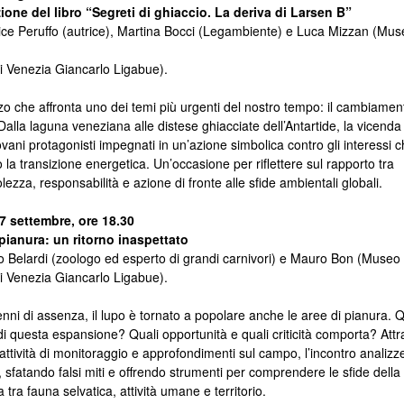
ione del libro “Segreti di ghiaccio. La deriva di Larsen B”
ce Peruffo (autrice), Martina Bocci (Legambiente) e Luca Mizzan (Mus
i Venezia Giancarlo Ligabue).
 che affronta uno dei temi più urgenti del nostro tempo: il cambiamen
 Dalla laguna veneziana alle distese ghiacciate dell’Antartide, la vicend
ovani protagonisti impegnati in un’azione simbolica contro gli interessi 
 la transizione energetica. Un’occasione per riflettere sul rapporto tra
ezza, responsabilità e azione di fronte alle sfide ambientali globali.
7 settembre, ore 18.30
 pianura: un ritorno inaspettato
Belardi (zoologo ed esperto di grandi carnivori) e Mauro Bon (Museo d
i Venezia Giancarlo Ligabue).
ni di assenza, il lupo è tornato a popolare anche le aree di pianura. 
 di questa espansione? Quali opportunità e quali criticità comporta? Attr
, attività di monitoraggio e approfondimenti sul campo, l’incontro analizze
sfatando falsi miti e offrendo strumenti per comprendere le sfide della
 tra fauna selvatica, attività umane e territorio.