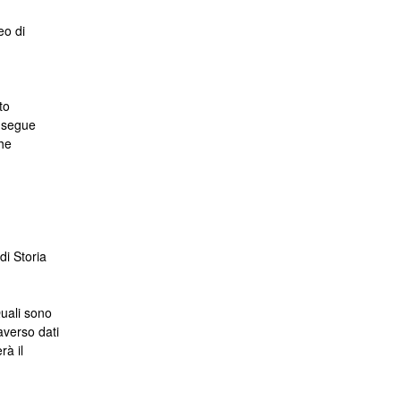
eo di
to
a segue
che
i Storia
Quali sono
averso dati
rà il