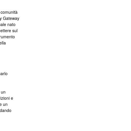
a comunità
ity Gateway
uale nato
ettere sul
strumento
ella
arlo
n un
izioni e
ve un
ordando