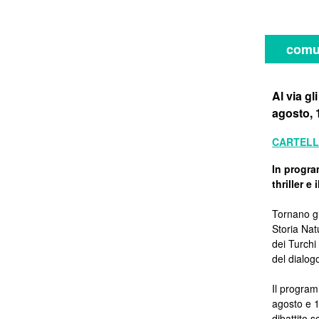
comu
Al via gl
agosto, 
CARTELL
In progra
thriller e
Tornano g
Storia Nat
dei Turchi
del dialog
Il program
agosto e 1
dibattito 