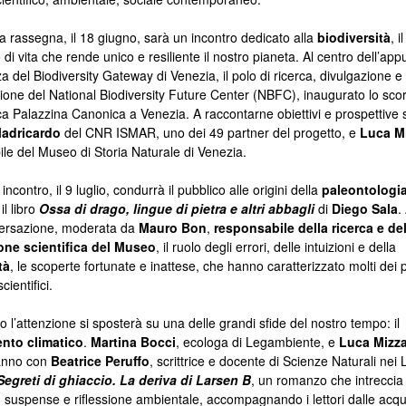
la rassegna, il 18 giugno, sarà un incontro dedicato alla
biodiversità
, il
 di vita che rende unico e resiliente il nostro pianeta. Al centro dell’a
za del Biodiversity Gateway di Venezia, il polo di ricerca, divulgazione e
ione del National Biodiversity Future Center (NBFC), inaugurato lo sc
ica Palazzina Canonica a Venezia. A raccontarne obiettivi e prospettive
Madricardo
del CNR ISMAR, uno dei 49 partner del progetto, e
Luca M
le del Museo di Storia Naturale di Venezia.
incontro, il 9 luglio, condurrà il pubblico alle origini della
paleontologi
il libro
Ossa di drago, lingue di pietra e altri abbagli
di
Diego Sala
.
versazione, moderata da
Mauro Bon
,
responsabile della ricerca e del
one scientifica del Museo
, il ruolo degli errori, delle intuizioni e della
tà
, le scoperte fortunate e inattese, che hanno caratterizzato molti dei 
cientifici.
to l’attenzione si sposterà su una delle grandi sfide del nostro tempo: il
nto climatico
.
Martina Bocci
, ecologa di Legambiente, e
Luca Mizz
anno con
Beatrice Peruffo
, scrittrice e docente di Scienze Naturali nei L
Segreti di ghiaccio. La deriva di Larsen B
, un romanzo che intreccia
 suspense e riflessione ambientale, accompagnando i lettori dalle acqu