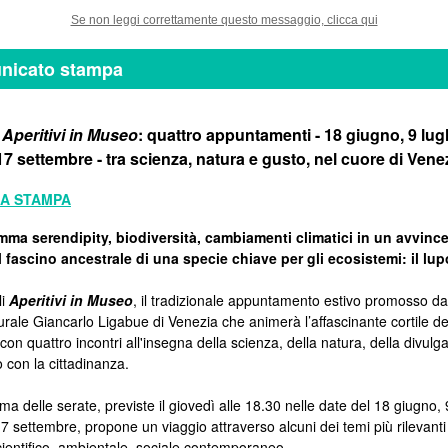
Se non leggi correttamente questo messaggio, clicca qui
nicato stampa
i
Aperitivi in Museo
: quattro appuntamenti - 18 giugno, 9 lugl
17 settembre - tra scienza, natura e gusto, nel cuore di Vene
A STAMPA
mma serendipity, biodiversità, cambiamenti climatici in un avvinc
 il fascino ancestrale di una specie chiave per gli ecosistemi: il lup
li
Aperitivi in Museo
, il tradizionale appuntamento estivo promosso d
urale Giancarlo Ligabue di Venezia che animerà l’affascinante cortile d
 con quattro incontri all'insegna della scienza, della natura, della divulg
o con la cittadinanza.
ma delle serate, previste il giovedì alle 18.30 nelle date del 18 giugno, 9
7 settembre, propone un viaggio attraverso alcuni dei temi più rilevanti
scientifico, ambientale, sociale contemporaneo.