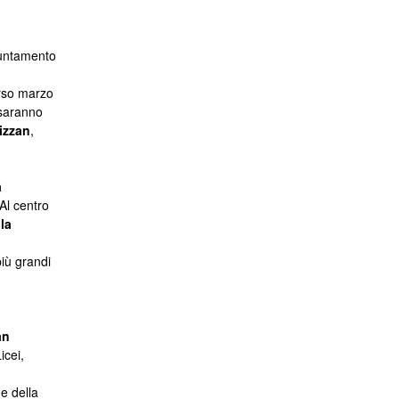
ppuntamento
orso marzo
 saranno
izzan
,
a
 Al centro
la
più grandi
an
icei,
e della