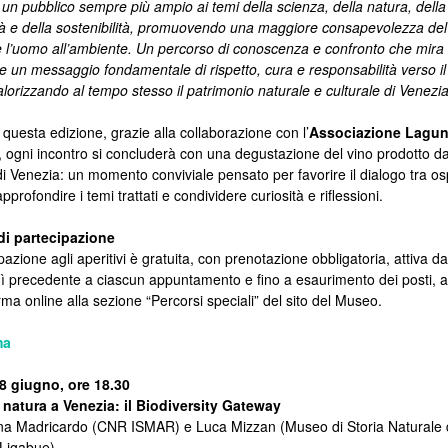
 un pubblico sempre più ampio ai temi della scienza, della natura, della
tà e della sostenibilità, promuovendo una maggiore consapevolezza de
 l’uomo all’ambiente. Un percorso di conoscenza e confronto che mira
e un messaggio fondamentale di rispetto, cura e responsabilità verso il
alorizzando al tempo stesso il patrimonio naturale e culturale di Venezia
questa edizione, grazie alla collaborazione con l’
Associazione Lagun
, ogni incontro si concluderà con una degustazione del vino prodotto da
 di Venezia: un momento conviviale pensato per favorire il dialogo tra osp
pprofondire i temi trattati e condividere curiosità e riflessioni.
di partecipazione
pazione agli aperitivi è gratuita, con prenotazione obbligatoria, attiva da
ì precedente a ciascun appuntamento e fino a esaurimento dei posti, a
orma online alla sezione “Percorsi speciali” del sito del Museo.
ma
8 giugno, ore 18.30
 natura a Venezia: il Biodiversity Gateway
na Madricardo (CNR ISMAR) e Luca Mizzan (Museo di Storia Naturale 
Ligabue).