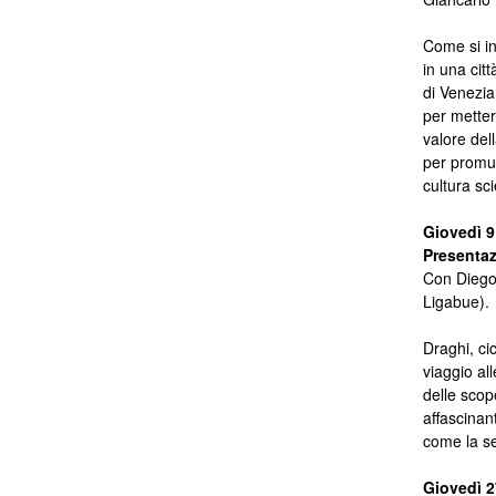
Come si in
in una cit
di Venezia
per metter
valore del
per promuo
cultura sci
Giovedì 9 
Presentazi
Con Diego 
Ligabue).
Draghi, ci
viaggio all
delle scop
affascinan
come la se
Giovedì 2