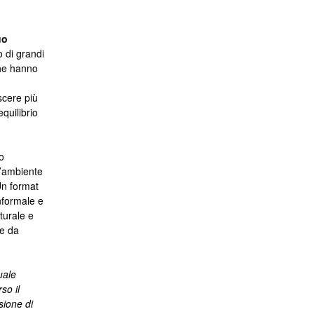
uo
 di grandi
che hanno
scere più
quilibrio
o
l’ambiente
 Un format
informale e
turale e
he da
uale
so il
sione di