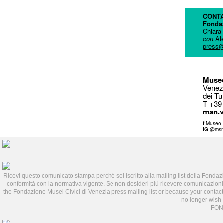
CONTA
Fondaz
Chiara
con
Al
press@
Museo
Venez
dei Tu
T +39
msn.v
f
Museo d
IG
@msn
Ricevi questo comunicato stampa perché sei iscritto alla mailing list della Fondaz
conformità con la normativa vigente. Se non desideri più ricevere comunicazioni
the Fondazione Musei Civici di Venezia press mailing list or because your contac
no longer wish 
FOND