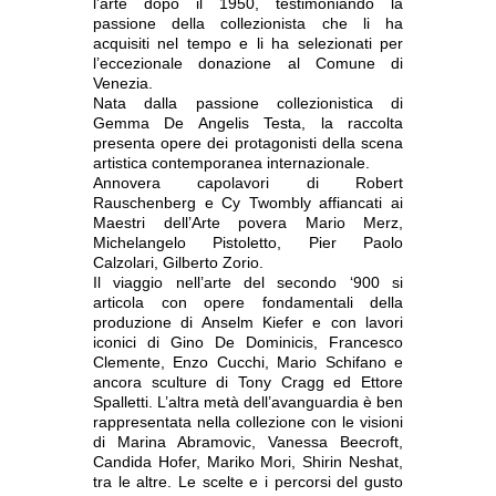
l’arte dopo il 1950, testimoniando la
passione della collezionista che li ha
acquisiti nel tempo e li ha selezionati per
l’eccezionale donazione al Comune di
Venezia.
Nata dalla passione collezionistica di
Gemma De Angelis Testa, la raccolta
presenta opere dei protagonisti della scena
artistica contemporanea internazionale.
Annovera capolavori di Robert
Rauschenberg e Cy Twombly affiancati ai
Maestri dell’Arte povera Mario Merz,
Michelangelo Pistoletto, Pier Paolo
Calzolari, Gilberto Zorio.
Il viaggio nell’arte del secondo ‘900 si
articola con opere fondamentali della
produzione di Anselm Kiefer e con lavori
iconici di Gino De Dominicis, Francesco
Clemente, Enzo Cucchi, Mario Schifano e
ancora sculture di Tony Cragg ed Ettore
Spalletti. L’altra metà dell’avanguardia è ben
rappresentata nella collezione con le visioni
di Marina Abramovic, Vanessa Beecroft,
Candida Hofer, Mariko Mori, Shirin Neshat,
tra le altre. Le scelte e i percorsi del gusto