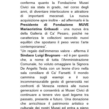
conferma quanto la Fondazione Musei
Civici sia stata in grado, nel corso degli
anni, di diventare interlocutore e attrattore
di importanti mecenati. La nuova
acquisizione apre inoltre - ad affermarlo è la
Presidente di Fondazione MUVE
Mariacristina Gribaudi
- una nuova èra
della Galleria di Ca' Pesaro, poiché ne
caratterizza le collezioni secondo nuovi
equilibri che spostano il peso verso l’arte
contemporanea”.
“Un regalo dall’immenso valore - afferma il
Sindaco Luigi Brugnaro
- ed è per questo
che, a nome di tutta l’Amministrazione
Comunale, ho voluto omaggiare la Signora
De Angelis Testa con un leone d’oro nella
sala consiliare di Ca' Farsetti. Il mondo
cammina sugli esempi e il suo
incommensurabile gesto di generosità nei
confronti di Venezia resterà alle nuove
generazioni e consentirà ai Musei Civici di
continuare a tenere vivo quel legame tra
passato, presente e futuro. Una donazione
che arricchisce il patrimonio artistico e
culturale dei nostri Musei ed entra a pieno