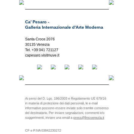
Ca' Pesaro -
Galleria Internazionale d'Arte Moderna
Santa Croce 2076
30135 Venezia
Tel. +39 041 721127
capesaro.visitmuve.it
Ai sensi del D. Lgs. 196/2003 e Regolamento UE 679/16
in materia di protezione dei dati personali, le e-mail
informative possono essere inviate solo tramite consenso
del destinatario. Per inviare segnalazioni, commenti e/o
suggerimenti, inviare una email a
press@fmcvenezia.it
CF e P.IVA 03842230272