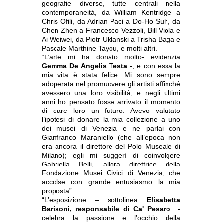
geografie diverse, tutte centrali nella
contemporaneità, da William Kentridge a
Chris Ofili, da Adrian Paci a Do-Ho Suh, da
Chen Zhen a Francesco Vezzoli, Bill Viola e
Ai Weiwei, da Piotr Uklanski a Trisha Baga e
Pascale Marthine Tayou, e molti altri.
“L’arte mi ha donato molto- evidenzia
Gemma De Angelis Testa
-, e con essa la
mia vita è stata felice. Mi sono sempre
adoperata nel promuovere gli artisti affinché
avessero una loro visibilità, e negli ultimi
anni ho pensato fosse arrivato il momento
di dare loro un futuro. Avevo valutato
l’ipotesi di donare la mia collezione a uno
dei musei di Venezia e ne parlai con
Gianfranco Maraniello (che all’epoca non
era ancora il direttore del Polo Museale di
Milano); egli mi suggerì di coinvolgere
Gabriella Belli, allora direttrice della
Fondazione Musei Civici di Venezia, che
accolse con grande entusiasmo la mia
proposta”.
“L’esposizione – sottolinea
Elisabetta
Barisoni, responsabile di Ca' Pesaro
-
celebra la passione e l’occhio della