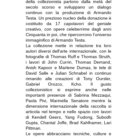
della collezionista partono dalla metà del
secolo scorso e sviluppano un dialogo
continuo con la produzione di Armando
Testa. Un prezioso nucleo della donazione è
costituito da 17 capolavori del geniale
creativo, con opere celeberrime dagli anni
Cinquanta in poi, che ripercorrono l’universo
immaginifico di Armando Testa.
La collezione mette in relazione tra loro
autori diversi dell’arte internazionale, con le
fotografie di Thomas Ruff e Thomas Struth,
i lavori di John Currin, Thomas Demand,
Anish Kapoor e Marlene Dumas, le tele di
David Salle e Julian Schnabel in continuo
rimando alle creazioni di Tony Oursler,
Gabriel Orozco, Kcho. Il gusto
collezionistico si esprime anche nelle
importanti presenze di Sabrina Mezzaqui,
Paola Pivi, Marinella Senatore mentre la
dimensione internazionale della raccolta si
articola nel tempo e nello spazio con lavori
di Kendell Geers, Yang Fudong, Subodh
Gupta, Chantal Joffe, Brad Kahlhamer, Lari
Pittman.
Le opere abbracciano tecniche, culture e