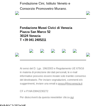
Fondazione Cini, Istituto Veneto e
Consorzio Promovetro Murano.
Fondazione Musei Civici di Venezia
Piazza San Marco 52
30124 Venezia
T +39 041 2405211
Ai sensi del D. Lgs. 196/2003 e Regolamento UE 679/16
in materia di protezione dei dati personali, le e-mail
informative possono essere inviate solo tramite consenso
del destinatario. Per inviare segnalazioni, commenti e/o
suggerimenti, inviare una email a
press@fmcvenezia.it
CF e P.IVA 03842230272
Per disiscriverti da questa newsletter clicca
qui
$#MSGVIEW#$