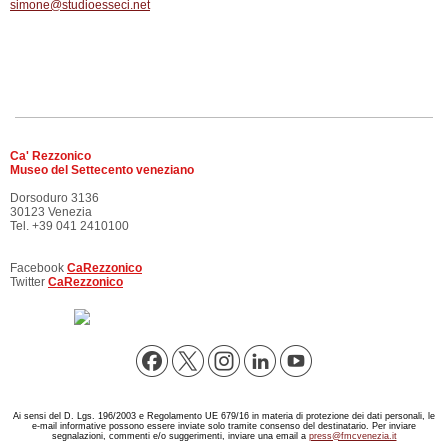
simone@studioesseci.net
Ca' Rezzonico
Museo del Settecento
veneziano
Dorsoduro 3136
30123 Venezia
Tel. +39 041 2410100
Facebook
CaRezzonico
Twitter
CaRezzonico
Ai sensi del D. Lgs. 196/2003 e Regolamento UE 679/16 in materia di protezione dei dati personali, le
e-mail informative possono essere inviate solo tramite consenso del destinatario. Per inviare
segnalazioni, commenti e/o suggerimenti, inviare una email a
press@fmcvenezia.it