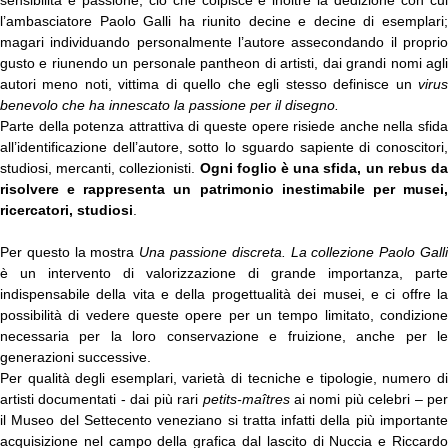
sensibilità e passione, ciò che colpisce è inoltre la dedizione con cui
l’ambasciatore Paolo Galli ha riunito decine e decine di esemplari;
magari individuando personalmente l’autore assecondando il proprio
gusto e riunendo un personale pantheon di artisti, dai grandi nomi agli
autori meno noti, vittima di quello che egli stesso definisce un
virus
benevolo che ha innescato la passione per il disegno.
Parte della potenza attrattiva di queste opere risiede anche nella sfida
all’identificazione dell’autore, sotto lo sguardo sapiente di conoscitori,
studiosi, mercanti, collezionisti.
Ogni foglio è una sfida, un rebus d
risolvere e rappresenta un patrimonio inestimabile per musei,
ricercatori, studiosi
.
Per questo la mostra
Una passione discreta. La collezione Paolo Gall
è un intervento di valorizzazione di grande importanza, parte
indispensabile della vita e della progettualità dei musei, e ci offre la
possibilità di vedere queste opere per un tempo
limitato, condizion
necessaria per la loro conservazione e fruizione, anche per le
generazioni successive.
Per qualità degli esemplari, varietà di tecniche e tipologie, numero di
artisti documentati - dai più rari
petits-maîtres
ai nomi più celebri – per
il Museo del Settecento veneziano si tratta infatti della più importante
acquisizione nel campo della grafica dal lascito di Nuccia e Riccardo