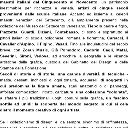
maestri italiani dal Cinquecento al Novecento
, un patrimonio
inestimabile per ricchezza e varietà
, artisti di cinque secoli
provenienti dalle scuole italiane
. Accanto ed insieme ai celebri
maestri veneziani del Settecento, già ampiamente presenti nella
collezione del Museo del Settecento veneziano,
Tiepolo
padre e figlio
Piazzetta
,
Guardi
,
Diziani
,
Fontebasso
, ci sono e soprattutto ai
pittori italiani di scuola bolognese, romana e fiorentina,
Carracci,
i
Cavalier d’Arpino
, il
Figino
,
Vasari
. Fino alle inquietudini del secol
breve, con
Zoran Music
,
Giò Pomodoro
,
Cadorin
,
Cagli
,
Mafai
,
Severini
,
Sironi
,
Vedova
, ad arricchire la geografia e le vicend
artistiche della grafica, custodia del Gabinetto dei Disegni e delle
Stampe della Fondazione.
Secoli di storia e di storie, una grande diversità di tecniche
matite, gessetti, inchiostri di ogni tonalità, acquerelli,
di soggetti i
cui predomina la figura umana
, studi anatomici o di panneggi
affollate composizioni, ritratti, caricature,
una collezione “colorata”
a sfatare i più tradizionali luoghi comuni sulla grafica,
un fascin
sottile ad unirli: la scoperta del mondo segreto in cui si cela
dietro il momento creativo di ogni artista
.
Se il collezionismo di disegni è, da sempre, sinonimo di raffinatezza,