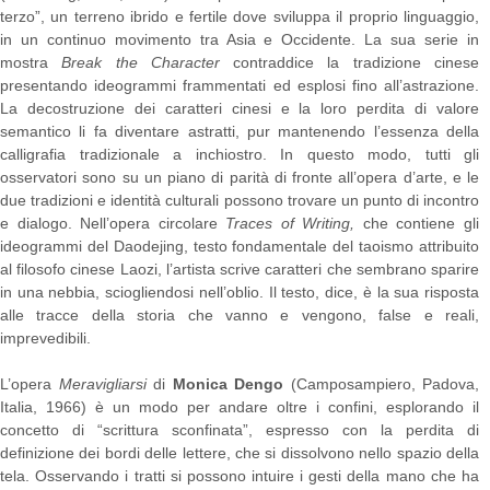
terzo”, un terreno ibrido e fertile dove sviluppa il proprio linguaggio,
in un continuo movimento tra Asia e Occidente. La sua serie in
mostra
Break the Character
contraddice la tradizione cinese
presentando ideogrammi frammentati ed esplosi fino all’astrazione.
La decostruzione dei caratteri cinesi e la loro perdita di valore
semantico li fa diventare astratti, pur mantenendo l’essenza della
calligrafia tradizionale a inchiostro. In questo modo, tutti gli
osservatori sono su un piano di parità di fronte all’opera d’arte, e le
due tradizioni e identità culturali possono trovare un punto di incontro
e dialogo. Nell’opera circolare
Traces of Writing,
che contiene gli
ideogrammi del Daodejing, testo fondamentale del taoismo attribuito
al filosofo cinese Laozi, l’artista scrive caratteri che sembrano sparire
in una nebbia, sciogliendosi nell’oblio. Il testo, dice, è la sua risposta
alle tracce della storia che vanno e vengono, false e reali,
imprevedibili.
L’opera
Meravigliarsi
di
Monica Dengo
(Camposampiero, Padova,
Italia, 1966) è un modo per andare oltre i confini, esplorando il
concetto di “scrittura sconfinata”, espresso con la perdita di
definizione dei bordi delle lettere, che si dissolvono nello spazio della
tela. Osservando i tratti si possono intuire i gesti della mano che ha