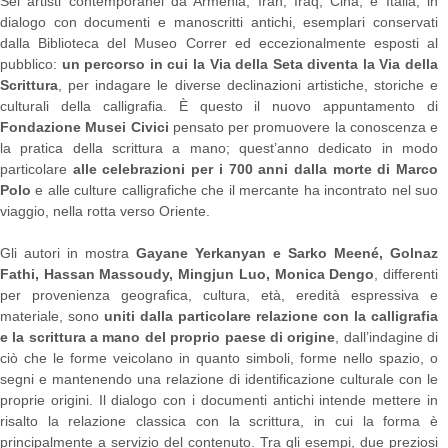
Sei artisti contemporanei da Armenia, Iran, Iraq, Cina, e Italia, in
dialogo con documenti e manoscritti antichi, esemplari conservati
dalla Biblioteca del Museo Correr ed eccezionalmente esposti al
pubblico:
un percorso in cui la Via della Seta diventa la Via della
Scrittura
, per indagare le diverse declinazioni artistiche, storiche e
culturali della calligrafia.
È questo il nuovo appuntamento di
Fondazione Musei Civici
pensato per promuovere la conoscenza e
la pratica della scrittura a mano; quest’anno dedicato in modo
particolare
alle celebrazioni per i 700 anni dalla morte di Marco
Polo
e alle culture calligrafiche che il mercante ha incontrato nel suo
viaggio, nella rotta verso Oriente.
Gli autori in mostra
Gayane Yerkanyan e Sarko Meené, Golnaz
Fathi, Hassan Massoudy, Mingjun Luo, Monica Dengo
, differenti
per provenienza geografica, cultura, età, eredità espressiva e
materiale, sono
uniti dalla
particolare relazione con la calligrafia
e la scrittura a mano
del proprio paese di origine
, dall’indagine di
ciò che le forme veicolano in quanto simboli, forme nello spazio, o
segni e mantenendo una relazione di identificazione culturale con le
proprie origini.
Il dialogo con i documenti antichi intende mettere in
risalto la relazione classica con la scrittura, in cui la forma è
principalmente a servizio del contenuto. Tra gli esempi, due preziosi