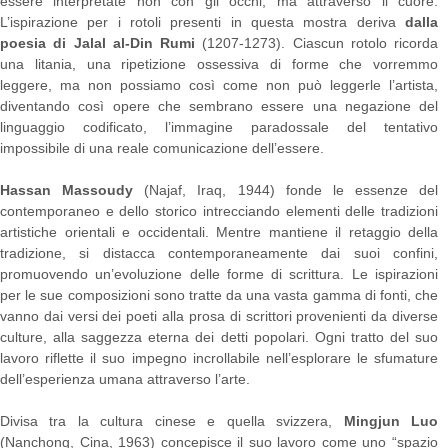
essere interpretate non con gli occhi, ma attraverso il cuore.
L’ispirazione per i rotoli presenti in questa mostra deriva
dalla
poesia di Jalal al-Din Rumi
(1207-1273). Ciascun rotolo ricorda
una litania, una ripetizione ossessiva di forme che vorremmo
leggere, ma non possiamo così come non può leggerle l’artista,
diventando così opere che sembrano essere una negazione del
linguaggio codificato, l’immagine paradossale del tentativo
impossibile di una reale comunicazione dell’essere.
Hassan Massoudy
(Najaf, Iraq, 1944) fonde le essenze del
contemporaneo e dello storico intrecciando elementi delle tradizioni
artistiche orientali e occidentali. Mentre mantiene il retaggio della
tradizione, si distacca contemporaneamente dai suoi confini,
promuovendo un’evoluzione delle forme di scrittura. Le ispirazioni
per le sue composizioni sono tratte da una vasta gamma di fonti, che
vanno dai versi dei poeti alla prosa di scrittori provenienti da diverse
culture, alla saggezza eterna dei detti popolari. Ogni tratto del suo
lavoro riflette il suo impegno incrollabile nell’esplorare le sfumature
dell’esperienza umana attraverso l’arte.
Divisa tra la cultura cinese e quella svizzera,
Mingjun Luo
(Nanchong, Cina, 1963) concepisce il suo lavoro come uno “spazio