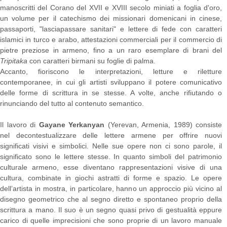
manoscritti del Corano del XVII e XVIII secolo miniati a foglia d'oro,
un volume per il catechismo dei missionari domenicani in cinese,
passaporti, "lasciapassare sanitari" e lettere di fede con caratteri
islamici in turco e arabo, attestazioni commerciali per il commercio di
pietre preziose in armeno, fino a un raro esemplare di brani del
Tripitaka
con caratteri birmani su foglie di palma.
Accanto, fioriscono le interpretazioni, letture e riletture
contemporanee, in cui gli artisti sviluppano il potere comunicativo
delle forme di scrittura in se stesse. A volte, anche rifiutando o
rinunciando del tutto al contenuto semantico.
Il lavoro di
Gayane Yerkanyan
(Yerevan, Armenia, 1989) consiste
nel decontestualizzare delle lettere armene per offrire nuovi
significati visivi e simbolici. Nelle sue opere non ci sono parole, il
significato sono le lettere stesse. In quanto simboli del patrimonio
culturale armeno, esse diventano rappresentazioni visive di una
cultura, combinate in giochi astratti di forme e spazio. Le opere
dell’artista in mostra, in particolare, hanno un approccio più vicino al
disegno geometrico che al segno diretto e spontaneo proprio della
scrittura a mano. Il suo è un segno quasi privo di gestualità eppure
carico di quelle imprecisioni che sono proprie di un lavoro manuale