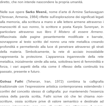
diretto, che non intende nascondere la propria umanità.
Nelle sue opere
Sarko Meené,
nome d’arte di Armine Sarkavagyan
(Yerevan, Armenia, 1984) riflette sull’esplorazione dei significati legati
alla memoria, alla scrittura a mano e alle lettere armene attraverso i
manoscritti di suo nonno, lo scrittore e poeta Karpis Surenyan, in
particolare attraverso suo libro
Il Mistero di essere Armeno
.
Affascinata dalle pagine pesantemente modificate e barrate,
sovrappone al testo scritto del nonno una rete metallica creando
profondità e permettendo alla luce di penetrare attraverso gli strati
della materia. Simbolicamente, la rete di acciaio inossidabile
rappresenta la protezione. L’apparenza ingannevole della rete
metallica, inizialmente simile alla seta, sottolinea temi di femminilità e
forza, i vari aspetti della vita come il riflesso della continuità tra
passato, presente e futuro.
Golnaz Fathi
(Teheran, Iran, 1972) combina la calligrafia
tradizionale con l’espressione artistica contemporanea estendendo i
confini del concetto stesso di calligrafia: pur mantenendo l’essenza
visiva della parola scritta, Fathi scrive ciò che lei chiama
non-
scritture
, ossia scritture prive di valore semantico e destinate ad