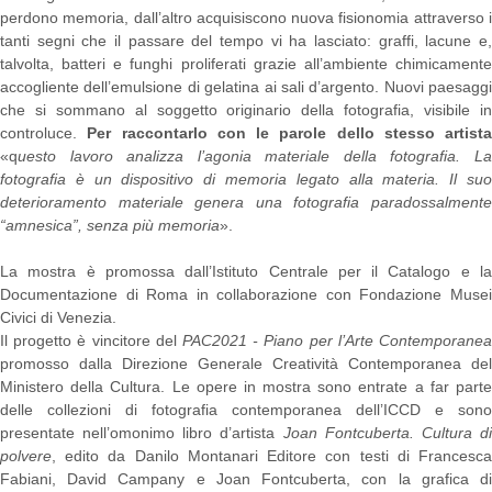
perdono memoria, dall’altro acquisiscono nuova fisionomia attraverso i
tanti segni che il passare del tempo vi ha lasciato: graffi, lacune e,
talvolta, batteri e funghi proliferati grazie all’ambiente chimicamente
accogliente dell’emulsione di gelatina ai sali d’argento. Nuovi paesaggi
che si sommano al soggetto originario della fotografia, visibile in
controluce.
Per raccontarlo con le parole dello stesso artista
«q
uesto lavoro analizza l’agonia materiale della fotografia. La
fotografia è un dispositivo di memoria legato alla materia. Il suo
deterioramento materiale genera una fotografia paradossalmente
“amnesica”, senza più memoria
».
La mostra è promossa dall’Istituto Centrale per il Catalogo e la
Documentazione di Roma in collaborazione con Fondazione Musei
Civici di Venezia.
Il progetto è vincitore del
PAC2021 - Piano per l’Arte Contemporanea
promosso dalla Direzione Generale Creatività Contemporanea del
Ministero della Cultura. Le opere in mostra sono entrate a far parte
delle collezioni di fotografia contemporanea dell’ICCD e sono
presentate nell’omonimo libro d’artista
Joan Fontcuberta. Cultura d
polvere
, edito da Danilo Montanari Editore con testi di Francesca
Fabiani, David Campany e Joan Fontcuberta, con la grafica di