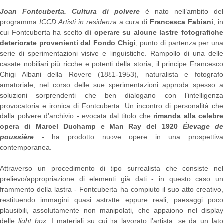
Joan Fontcuberta. Cultura di polvere
è nato nell’ambito del
programma
ICCD Artisti in residenza
a cura di
Francesca Fabiani
, i
cui Fontcuberta ha scelto
di operare su alcune lastre fotografich
deteriorate provenienti dal Fondo Chigi
, punto di partenza per un
serie di sperimentazioni visive e linguistiche. Rampollo di una delle
casate nobiliari più ricche e potenti della storia, il principe Francesco
Chigi Albani della Rovere (1881-1953), naturalista e fotografo
amatoriale, nel corso delle sue sperimentazioni approda spesso a
soluzioni sorprendenti che ben dialogano con l’intelligenza
provocatoria e ironica di Fontcuberta. Un incontro di personalità che
dalla polvere d’archivio - evocata dal titolo che
rimanda alla celebre
opera di Marcel Duchamp e Man Ray del 1920
Élevage d
poussière
- ha prodotto nuove opere in una prospettiva
contemporanea.
Attraverso un procedimento di tipo surrealista che consiste nel
prelievo/appropriazione di elementi già dati - in questo caso un
frammento della lastra - Fontcuberta ha compiuto il suo atto creativo,
restituendo immagini quasi astratte eppure reali; paesaggi poco
plausibili, assolutamente non manipolati, che appaiono nel display
delle
light box
. I materiali su cui ha lavorato l’artista, se da un lat