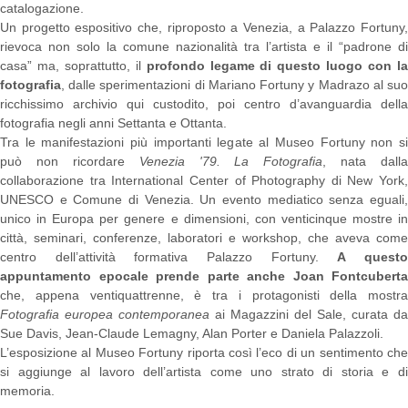
catalogazione.
Un progetto espositivo che, riproposto a Venezia, a Palazzo Fortuny,
rievoca non solo la comune nazionalità tra l’artista e il “padrone di
casa” ma, soprattutto, il
profondo legame di questo luogo con l
fotografia
, dalle sperimentazioni di Mariano Fortuny y Madrazo al suo
ricchissimo archivio qui custodito, poi centro d’avanguardia della
fotografia negli anni Settanta e Ottanta.
Tra le manifestazioni più importanti legate al Museo Fortuny non si
può non ricordare
Venezia '79. La Fotografia
, nata dalla
collaborazione tra International Center of Photography di New York,
UNESCO e Comune di Venezia. Un evento mediatico senza eguali,
unico in Europa per genere e dimensioni, con venticinque mostre in
città, seminari, conferenze, laboratori e workshop, che aveva come
centro dell’attività formativa Palazzo Fortuny.
A quest
appuntamento epocale prende parte anche Joan Fontcuberta
che, appena ventiquattrenne, è tra i protagonisti della mostra
Fotografia europea contemporanea
ai Magazzini del Sale, curata da
Sue Davis, Jean-Claude Lemagny, Alan Porter e Daniela Palazzoli.
L’esposizione al Museo Fortuny riporta così l’eco di un sentimento che
si aggiunge al lavoro dell’artista come uno strato di storia e di
memoria.